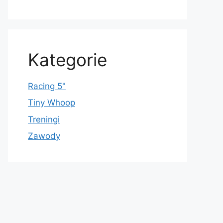
Kategorie
Racing 5"
Tiny Whoop
Treningi
Zawody