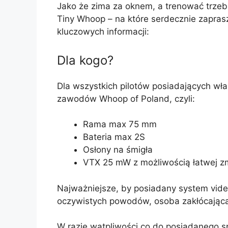
Jako że zima za oknem, a trenować trzeb
Tiny Whoop – na które serdecznie zaprasz
kluczowych informacji:
Dla kogo?
Dla wszystkich pilotów posiadających włas
zawodów Whoop of Poland, czyli:
Rama max 75 mm
Bateria max 2S
Osłony na śmigła
VTX 25 mW z możliwością łatwej z
Najważniejsze, by posiadany system vid
oczywistych powodów, osoba zakłócająca 
W razie wątpliwości co do posiadanego sp