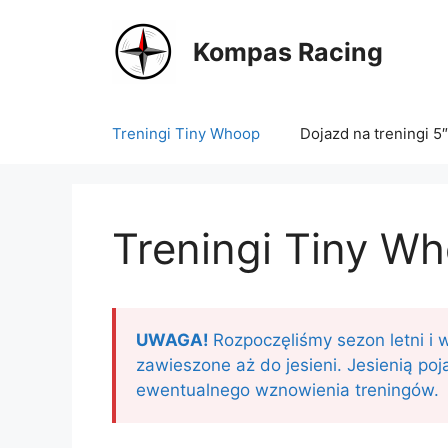
Przejdź
do
Kompas Racing
treści
Treningi Tiny Whoop
Dojazd na treningi 5″
Treningi Tiny W
UWAGA!
Rozpoczęliśmy sezon letni i 
zawieszone aż do jesieni. Jesienią poj
ewentualnego wznowienia treningów.