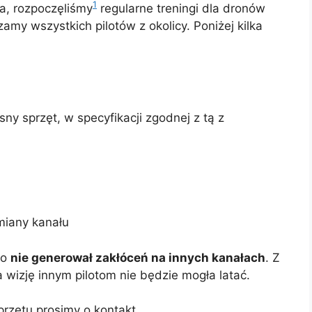
1
a, rozpoczęliśmy
regularne treningi dla dronów
amy wszystkich pilotów z okolicy. Poniżej kilka
ny sprzęt, w specyfikacji zgodnej z tą z
miany kanału
eo
nie generował zakłóceń na innych kanałach
. Z
wizję innym pilotom nie będzie mogła latać.
rzętu prosimy o kontakt.