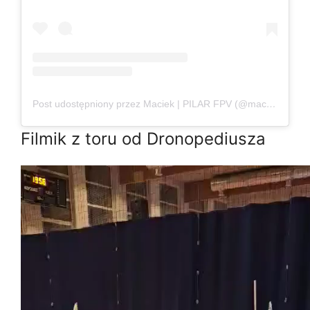
Post udostępniony przez Maciek | PILAR FPV (@maciekpe_)
Filmik z toru od Dronopediusza