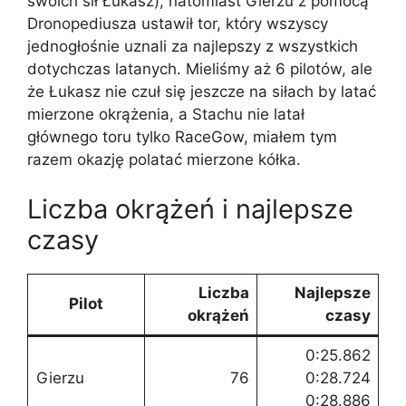
swoich sił Łukasz), natomiast Gierzu z pomocą
Dronopediusza ustawił tor, który wszyscy
jednogłośnie uznali za najlepszy z wszystkich
dotychczas latanych. Mieliśmy aż 6 pilotów, ale
że Łukasz nie czuł się jeszcze na siłach by latać
mierzone okrążenia, a Stachu nie latał
głównego toru tylko RaceGow, miałem tym
razem okazję polatać mierzone kółka.
Liczba okrążeń i najlepsze
czasy
Liczba
Najlepsze
Pilot
okrążeń
czasy
0:25.862
Gierzu
76
0:28.724
0:28.886