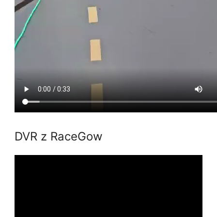
DVR z RaceGow