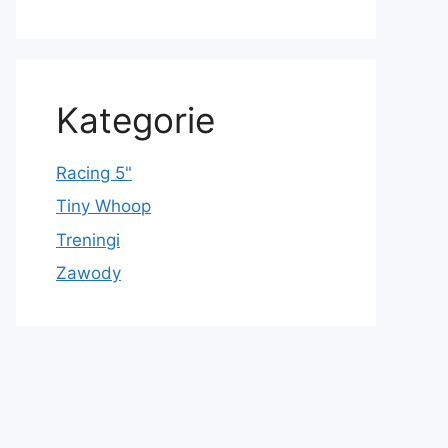
Kategorie
Racing 5"
Tiny Whoop
Treningi
Zawody