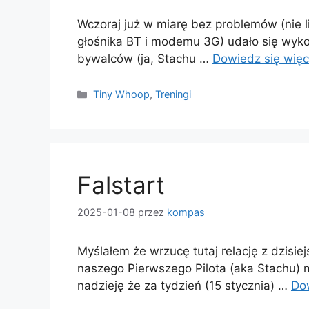
Wczoraj już w miarę bez problemów (nie
głośnika BT i modemu 3G) udało się wykon
bywalców (ja, Stachu …
Dowiedz się więc
Kategorie
Tiny Whoop
,
Treningi
Falstart
2025-01-08
przez
kompas
Myślałem że wrzucę tutaj relację z dzisie
naszego Pierwszego Pilota (aka Stachu) 
nadzieję że za tydzień (15 stycznia) …
Dow