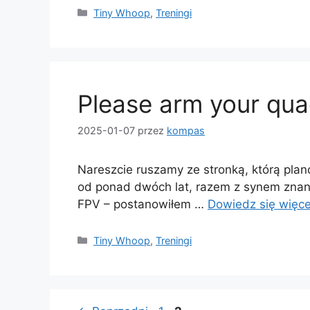
Kategorie
Tiny Whoop
,
Treningi
Please arm your qua
2025-01-07
przez
kompas
Nareszcie ruszamy ze stronką, którą plan
od ponad dwóch lat, razem z synem znan
FPV – postanowiłem …
Dowiedz się więce
Kategorie
Tiny Whoop
,
Treningi